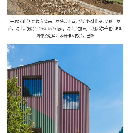
丹尼尔·布伦
-照片-纪念品：罗萨瑞士屋，
特定场域作品
，
2017， 罗
萨，瑞士。摄影：Alexandre Zveiger，瑞士卢加诺。©
丹尼尔·布伦
- 法国
图像及造型艺术著作人协会
，巴黎