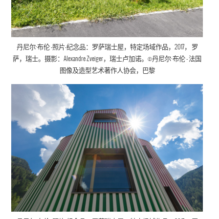
丹尼尔·布伦
-照片-纪念品：罗萨瑞士屋，
特定场域作品
，
2017， 罗
萨，瑞士。摄影：Alexandre Zveiger，瑞士卢加诺。©
丹尼尔·布伦
- 法国
图像及造型艺术著作人协会
，巴黎