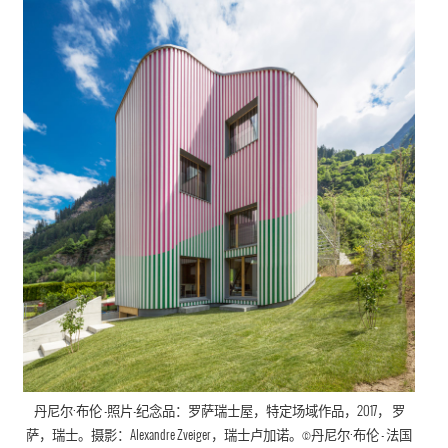
丹尼尔·布伦
-照片-纪念品：罗萨瑞士屋，
特定场域作品
，
2017， 罗
萨，瑞士。摄影：Alexandre Zveiger，瑞士卢加诺。©
丹尼尔·布伦
- 法国