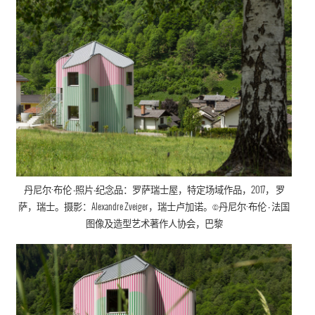
丹尼尔·布伦
-照片-纪念品：罗萨瑞士屋，
特定场域作品
，
2017， 罗
萨，瑞士。摄影：Alexandre Zveiger，瑞士卢加诺。©
丹尼尔·布伦
- 法国
图像及造型艺术著作人协会
，巴黎