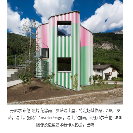
丹尼尔·布伦
-照片-纪念品：罗萨瑞士屋，特定场域作品，
2017， 罗
萨，瑞士。摄影：Alexandre Zveiger，瑞士卢加诺。©
丹尼尔·布伦
- 法国
图像及造型艺术著作人协会
，巴黎