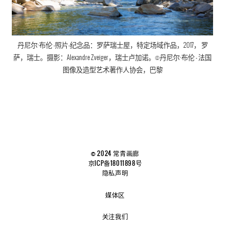
丹尼尔·布伦
-照片-纪念品：罗萨瑞士屋，
特定场域作品
，
2017， 罗
萨，瑞士。摄影：Alexandre Zveiger，瑞士卢加诺。©
丹尼尔·布伦
- 法国
图像及造型艺术著作人协会
，巴黎
© 2024 常青画廊
京ICP备18011898号
隐私声明
媒体区
关注我们