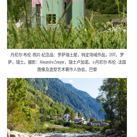
丹尼尔·布伦
-照片-纪念品：罗萨瑞士屋，
特定场域作品
，
2017， 罗
萨，瑞士。摄影：Alexandre Zveiger，瑞士卢加诺。©
丹尼尔·布伦
- 法国
图像及造型艺术著作人协会
，巴黎