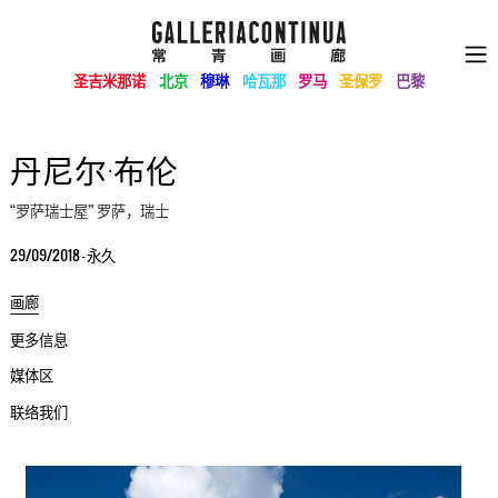
圣吉米那诺
北京
穆琳
哈瓦那
罗马
圣保罗
巴黎
丹尼尔·布伦
“罗萨瑞士屋” 罗萨，瑞士
29/09/2018 - 永久
画廊
更多信息
媒体区
联络我们