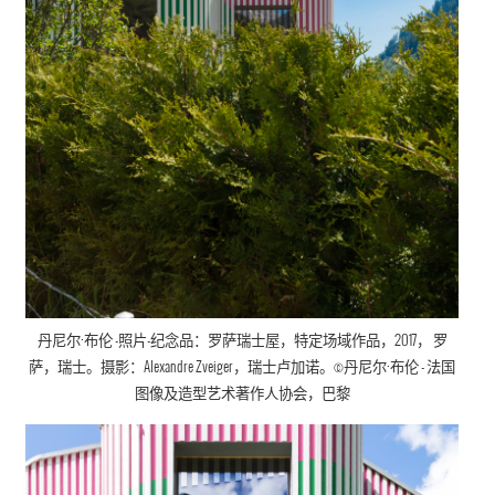
丹尼尔·布伦
-照片-纪念品：罗萨瑞士屋，
特定场域作品
，
2017， 罗
萨，瑞士。摄影：Alexandre Zveiger，瑞士卢加诺。©
丹尼尔·布伦
- 法国
图像及造型艺术著作人协会
，巴黎