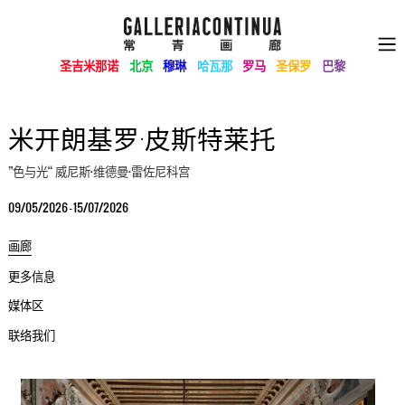
圣吉米那诺
北京
穆琳
哈瓦那
罗马
圣保罗
巴黎
米开朗基罗·皮斯特莱托
”色与光“ 威尼斯·维德曼·雷佐尼科宫
09/05/2026 - 15/07/2026
画廊
更多信息
媒体区
联络我们