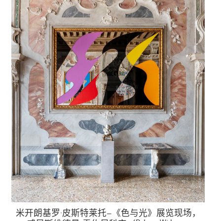
米开朗基罗·皮斯特莱托—《色与光》展览现场，