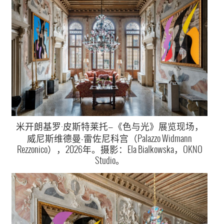
米开朗基罗·皮斯特莱托—《色与光》展览现场，
威尼斯维德曼-雷佐尼科宫（Palazzo Widmann
Rezzonico），2026年。摄影：Ela Bialkowska，OKNO
Studio。